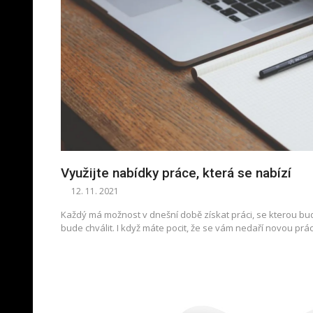
Využijte nabídky práce, která se nabízí
12. 11. 2021
Každý má možnost v dnešní době získat práci, se kterou bu
bude chválit. I když máte pocit, že se vám nedaří novou prác