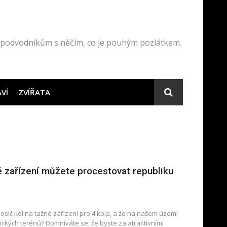
ep podvodníkům s něčím, co je pouhým pozlátkem.
VÍ
ZVÍŘATA
é zařízení můžete procestovat republiku
osič kol na tažné zařízení pro 4 kola, a že na našem území
tických terénů? Domníváte se, že byste za atraktivními