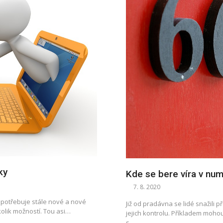
ky
Kde se bere víra v num
7. 8. 2020
, potřebuje stále nové a nové
Již od pradávna se lidé snažili 
olik možností. Tou asi…
jejich kontrolu. Příkladem mohou 
s…