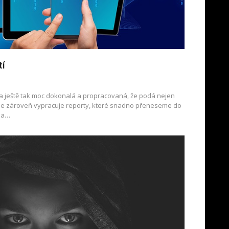
tí
 ještě tak moc dokonalá a propracovaná, že podá nejen
le zároveň vypracuje reporty, které snadno přeneseme do
eba…