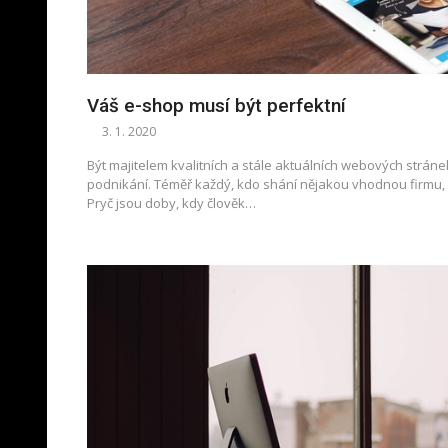
Váš e-shop musí být perfektní
3. 1. 2020
Být majitelem kvalitních a stále aktuálních webových strá
podnikání. Téměř každý, kdo shání nějakou vhodnou firmu, 
Pryč jsou doby, kdy člověk…