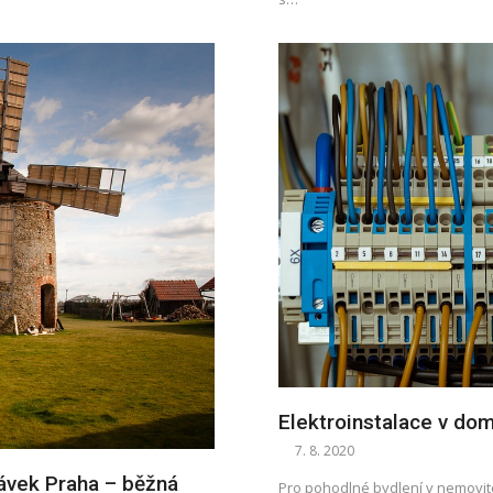
Elektroinstalace v do
7. 8. 2020
ávek Praha – běžná
Pro pohodlné bydlení v nemovitos