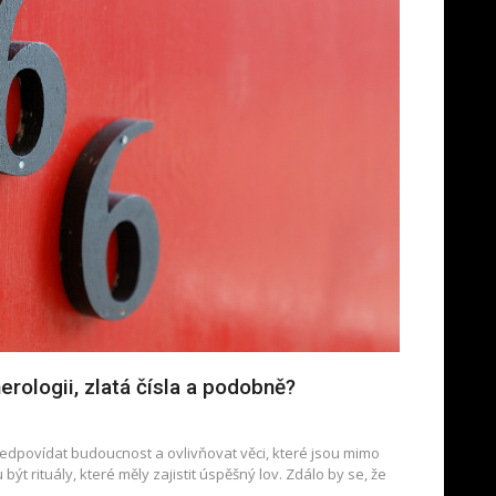
erologii, zlatá čísla a podobně?
předpovídat budoucnost a ovlivňovat věci, které jsou mimo
být rituály, které měly zajistit úspěšný lov. Zdálo by se, že