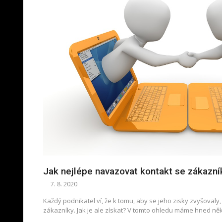
Jak nejlépe navazovat kontakt se zákazní
7. 8. 2020
Každý podnikatel ví, že k tomu, aby se jeho zisky zvyšovaly
zákazníky. Jak je ale získat? V tomto ohledu máme hned něk