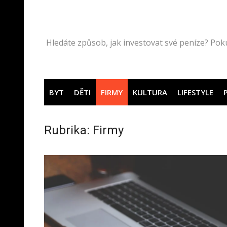
Přeskočit
na
obsah
Hledáte způsob, jak investovat své peníze? Pok
BYT
DĚTI
FIRMY
KULTURA
LIFESTYLE
Rubrika:
Firmy