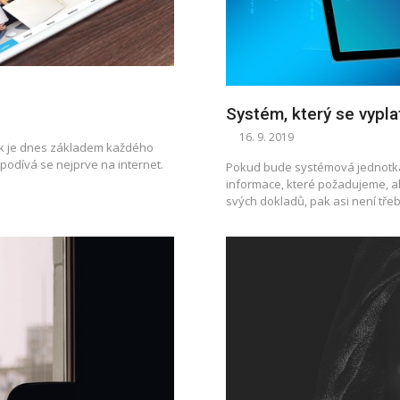
Systém, který se vypla
16. 9. 2019
nek je dnes základem každého
podívá se nejprve na internet.
Pokud bude systémová jednotka
informace, které požadujeme, a
svých dokladů, pak asi není tř