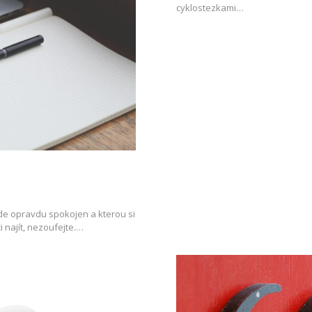
cyklostezkami…
de opravdu spokojen a kterou si
i najít, nezoufejte.…