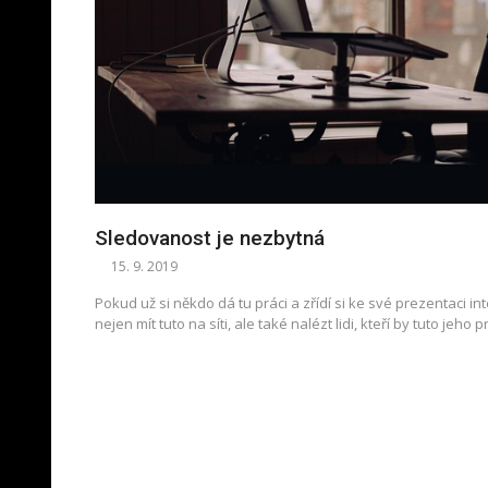
Sledovanost je nezbytná
15. 9. 2019
Pokud už si někdo dá tu práci a zřídí si ke své prezentaci i
nejen mít tuto na síti, ale také nalézt lidi, kteří by tuto jeho
Stránkování
příspěvků