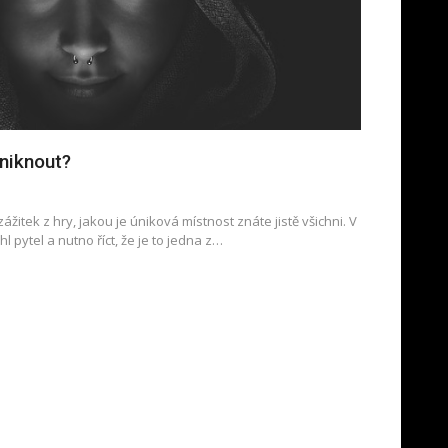
niknout?
tek z hry, jakou je úniková místnost znáte jistě všichni. V
l pytel a nutno říct, že je to jedna z…