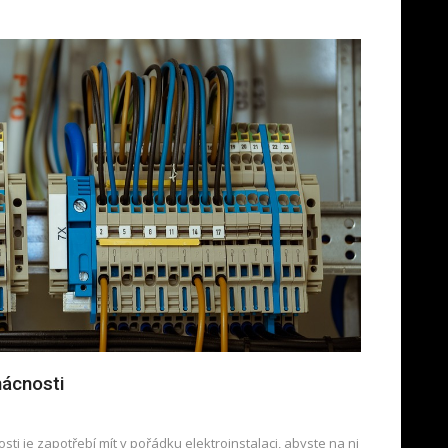
mácnosti
ti je zapotřebí mít v pořádku elektroinstalaci, abyste na ni