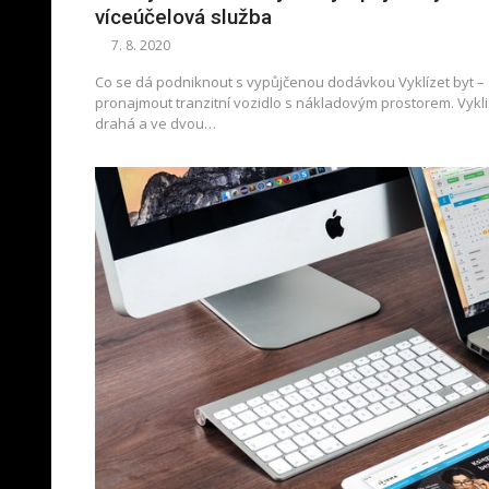
víceúčelová služba
7. 8. 2020
Co se dá podniknout s vypůjčenou dodávkou Vyklízet byt – z
pronajmout tranzitní vozidlo s nákladovým prostorem. Vykl
drahá a ve dvou…