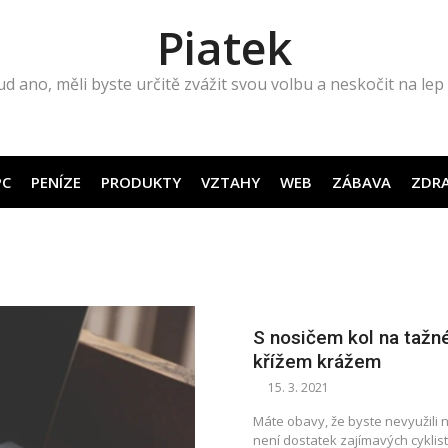
Piatek
ud ano, měli byste určitě zvážit svou volbu a neskočit na l
PC
PENÍZE
PRODUKTY
VZTAHY
WEB
ZÁBAVA
ZDRA
S nosičem kol na tažn
křížem krážem
15. 3. 2021
Máte obavy, že byste nevyužili n
není dostatek zajímavých cyklis