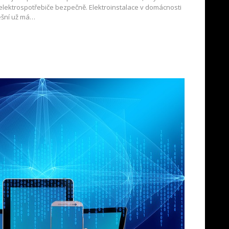
elektrospotřebiče bezpečně. Elektroinstalace v domácnosti
ešní už má…