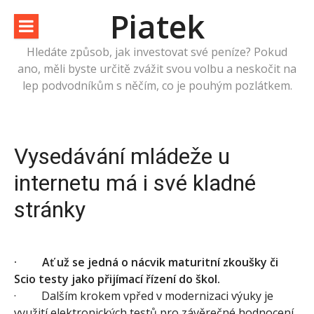
Přeskočit
Piatek
na
obsah
Hledáte způsob, jak investovat své peníze? Pokud
ano, měli byste určitě zvážit svou volbu a neskočit na
lep podvodníkům s něčím, co je pouhým pozlátkem.
Vysedávání mládeže u
internetu má i své kladné
stránky
·
Ať už se jedná o nácvik maturitní zkoušky či
Scio testy jako přijímací řízení do škol.
· Dalším krokem vpřed v modernizaci výuky je
využití elektronických testů pro závěrečné hodnocení