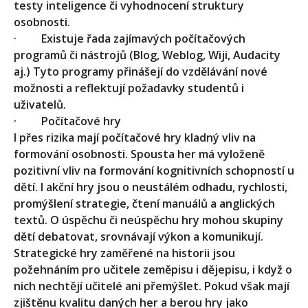
testy inteligence či vyhodnocení struktury
osobnosti.
·
Existuje řada zajímavých počítačových
programů či nástrojů (Blog, Weblog, Wiji, Audacity
aj.) Tyto programy přinášejí do vzdělávání nové
možnosti a reflektují požadavky studentů i
uživatelů.
·
Počítačové hry
I přes rizika mají počítačové hry kladný vliv na
formování osobnosti. Spousta her má vyloženě
pozitivní vliv na formování kognitivních schopností u
dětí. I akční hry jsou o neustálém odhadu, rychlosti,
promýšlení strategie, čtení manuálů a anglických
textů. O úspěchu či neúspěchu hry mohou skupiny
dětí debatovat, srovnávají výkon a komunikují.
Strategické hry zaměřené na historii jsou
požehnáním pro učitele zeměpisu i dějepisu, i když o
nich nechtějí učitelé ani přemýšlet. Pokud však mají
zjištěnu kvalitu daných her a berou hry jako