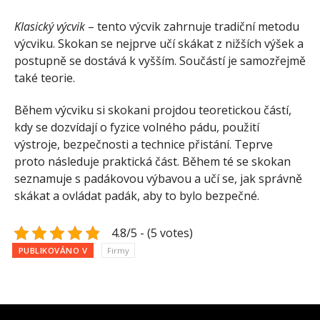
Klasický výcvik
– tento výcvik zahrnuje tradiční metodu
výcviku. Skokan se nejprve učí skákat z nižších výšek a
postupně se dostává k vyšším. Součástí je samozřejmě
také teorie.
Během výcviku si skokani projdou teoretickou částí,
kdy se dozvídají o fyzice volného pádu, použití
výstroje, bezpečnosti a technice přistání. Teprve
proto následuje praktická část. Během té se skokan
seznamuje s padákovou výbavou a učí se, jak správně
skákat a ovládat padák, aby to bylo bezpečné.
4.8/5 - (5 votes)
PUBLIKOVÁNO V
Firmy