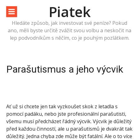
Přeskočit
Piatek
na
obsah
Hledáte způsob, jak investovat své peníze? Pokud
ano, měli byste určitě zvážit svou volbu a neskočit na
lep podvodníkům s něčím, co je pouhým pozlátkem.
Parašutismus a jeho výcvik
Ať už si chcete jen tak vyzkoušet skok z letadla s
pomocí padáku, nebo jste profesionální parašutisti,
všemu musí předcházet řádný výcvik. Výcvik je důležitý
před každou činností, ale u parašutismů je dvakrát tak
důležitý. Jedna chyba zde může být fatální. Ale o to více