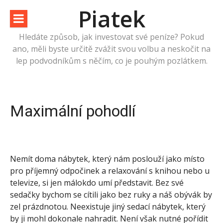
Přeskočit
Piatek
na
obsah
Hledáte způsob, jak investovat své peníze? Pokud
ano, měli byste určitě zvážit svou volbu a neskočit na
lep podvodníkům s něčím, co je pouhým pozlátkem.
Maximální pohodlí
Nemít doma nábytek, který nám poslouží jako místo
pro příjemný odpočinek a relaxování s knihou nebo u
televize, si jen málokdo umí představit. Bez své
sedačky bychom se cítili jako bez ruky a náš obývák by
zel prázdnotou. Neexistuje jiný sedací nábytek, který
by ji mohl dokonale nahradit. Není však nutné pořídit